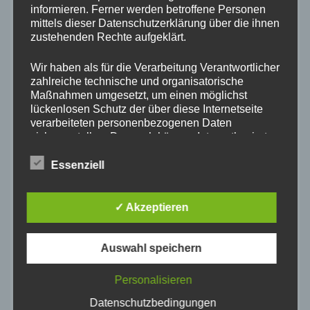
informieren. Ferner werden betroffene Personen
mittels dieser Datenschutzerklärung über die ihnen
zustehenden Rechte aufgeklärt.
A WordPress Commenter
sagt:
Wir haben als für die Verarbeitung Verantwortlicher
zahlreiche technische und organisatorische
14. Februar 2024 um 16:18 Uhr
Maßnahmen umgesetzt, um einen möglichst
Hi, this is a comment.
lückenlosen Schutz der über diese Internetseite
To get started with moderating, editing, and deleting
verarbeiteten personenbezogenen Daten
comments, please visit the Comments screen in the
sicherzustellen. Dennoch können Internetbasierte
Datenübertragungen grundsätzlich
dashboard.
Sicherheitslücken aufweisen, sodass ein absoluter
Essenziell
Commenter avatars come from
Gravatar
.
Schutz nicht gewährleistet werden kann. Aus
diesem Grund steht es jeder betroffenen Person
frei, personenbezogene Daten auch auf
✓ Akzeptieren
alternativen Wegen, beispielsweise telefonisch, an
uns zu übermitteln.
Auswahl speichern
Kommentarfunktion ist geschlossen.
BEGRIFFSBESTIMMUNGEN
Personalisieren
Die Datenschutzerklärung beruht auf den
Begrifflichkeiten, die durch den Europäischen
Datenschutzbedingungen