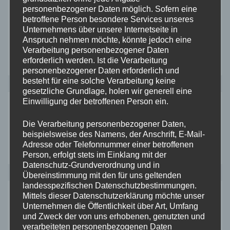
personenbezogener Daten möglich. Sofern eine
betroffene Person besondere Services unseres
Unternehmens über unsere Internetseite in
Anspruch nehmen möchte, könnte jedoch eine
Verarbeitung personenbezogener Daten
Info
erforderlich werden. Ist die Verarbeitung
personenbezogener Daten erforderlich und
besteht für eine solche Verarbeitung keine
gesetzliche Grundlage, holen wir generell eine
NACH
Einwilligung der betroffenen Person ein.
NAVIGATION
VORHERIGE
Die Verarbeitung personenbezogener Daten,
Hello World!
beispielsweise des Namens, der Anschrift, E-Mail-
Adresse oder Telefonnummer einer betroffenen
Person, erfolgt stets im Einklang mit der
Datenschutz-Grundverordnung und in
Übereinstimmung mit den für uns geltenden
landesspezifischen Datenschutzbestimmungen.
Mittels dieser Datenschutzerklärung möchte unser
Unternehmen die Öffentlichkeit über Art, Umfang
EIN GEDANKE ZU & LDQUO;
HELLO
und Zweck der von uns erhobenen, genutzten und
WORLD!
”
verarbeiteten personenbezogenen Daten